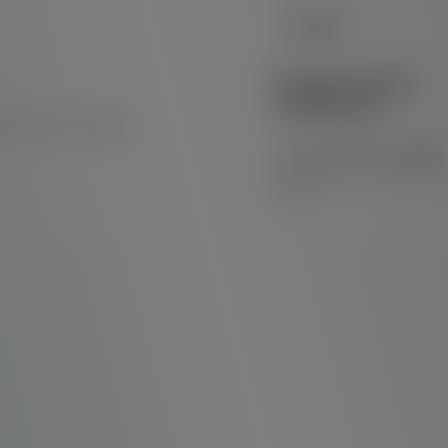
Regularização
ambiental
ulações e compressor…
• Cadastro Técnico Federa
do IBAMA (CTF); • Relatóri
Anual…