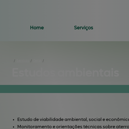
Home
Serviços
Engenharia mecânica
Regularização ambiental
Geologia
Engenharia de segurança do trabalho
Licenciamento ambiental
Estudos ambientais
/
Serviços
/
Geral
/
Estudos 
ambientais
Estudo de viabilidade ambiental, social e econômic
Monitoramento e orientações técnicas sobre aterro 