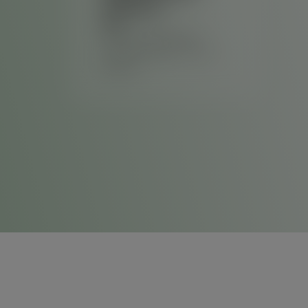
trabalho
• Plano de Prevenção
Contra Incêndio – PPCI; •
Análise…