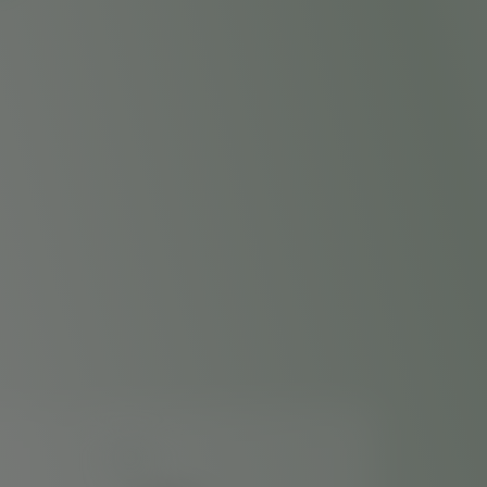
Veja 
também