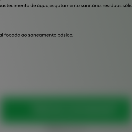
astecimento de água,esgotamento sanitário, resíduos sólid
ial focado ao saneamento básico;
Vamos conversar?
Horários:
Seg. a sex.,