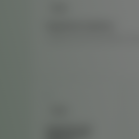
Engenharia mecânica
• Inspeção vasos de Pressão(caldeiras, tub
Engenharia de
segurança do